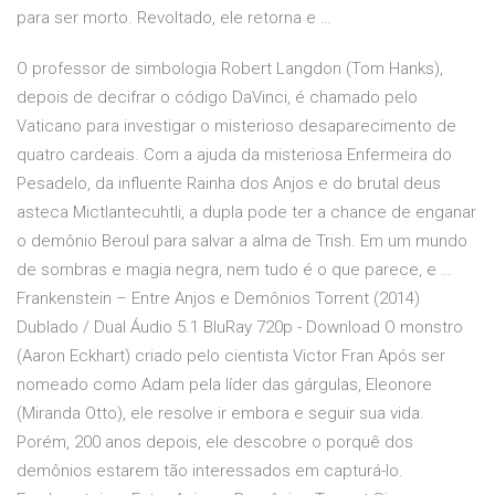
para ser morto. Revoltado, ele retorna e …
O professor de simbologia Robert Langdon (Tom Hanks),
depois de decifrar o código DaVinci, é chamado pelo
Vaticano para investigar o misterioso desaparecimento de
quatro cardeais. Com a ajuda da misteriosa Enfermeira do
Pesadelo, da influente Rainha dos Anjos e do brutal deus
asteca Mictlantecuhtli, a dupla pode ter a chance de enganar
o demônio Beroul para salvar a alma de Trish. Em um mundo
de sombras e magia negra, nem tudo é o que parece, e …
Frankenstein – Entre Anjos e Demônios Torrent (2014)
Dublado / Dual Áudio 5.1 BluRay 720p - Download O monstro
(Aaron Eckhart) criado pelo cientista Victor Fran Após ser
nomeado como Adam pela líder das gárgulas, Eleonore
(Miranda Otto), ele resolve ir embora e seguir sua vida.
Porém, 200 anos depois, ele descobre o porquê dos
demônios estarem tão interessados em capturá-lo.