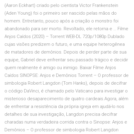
(Aaron Eckhart) criado pelo cientista Victor Frankenstein
(Aden Young) foi o primeiro ser nascido pelas mãos do
homem. Entretanto, pouco após a criação o monstro foi
abandonado para ser morto. Revoltado, ele retorna e … Filme
Anjos Caídos (2020) – Torrent WEB-DL 720p/1080p Dublado
cujas visões predizem o futuro, e uma equipe heterogênea
de matadores de demônios. Depois de perder parte de sua
equipe, Gabriel deve enfrentar seu passado trágico e decidir
quem realmente é amigo ou inimigo. Baixar Filme Anjos
Caídos SINOPSE: Anjos e Demônios Torrent – O professor de
simbologia Robert Langdon (Tom Hanks), depois de decifrar
o código DaVinci, é chamado pelo Vaticano para investigar o
misterioso desaparecimento de quatro cardeais.Agora, além
de enfrentar a resistência da própria igreja em ajudá-lo nos
detalhes de sua investigação, Langdon precisa decifrar
charadas numa verdadeira corrida contra o Sinopse: Anjos e
Demônios – O professor de simbologia Robert Langdon