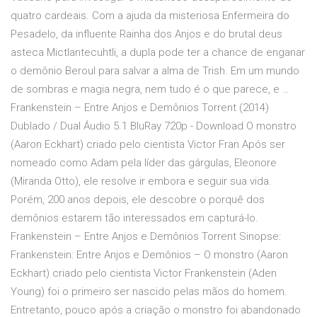
quatro cardeais. Com a ajuda da misteriosa Enfermeira do
Pesadelo, da influente Rainha dos Anjos e do brutal deus
asteca Mictlantecuhtli, a dupla pode ter a chance de enganar
o demônio Beroul para salvar a alma de Trish. Em um mundo
de sombras e magia negra, nem tudo é o que parece, e …
Frankenstein – Entre Anjos e Demônios Torrent (2014)
Dublado / Dual Áudio 5.1 BluRay 720p - Download O monstro
(Aaron Eckhart) criado pelo cientista Victor Fran Após ser
nomeado como Adam pela líder das gárgulas, Eleonore
(Miranda Otto), ele resolve ir embora e seguir sua vida.
Porém, 200 anos depois, ele descobre o porquê dos
demônios estarem tão interessados em capturá-lo.
Frankenstein – Entre Anjos e Demônios Torrent Sinopse:
Frankenstein: Entre Anjos e Demônios – O monstro (Aaron
Eckhart) criado pelo cientista Victor Frankenstein (Aden
Young) foi o primeiro ser nascido pelas mãos do homem.
Entretanto, pouco após a criação o monstro foi abandonado