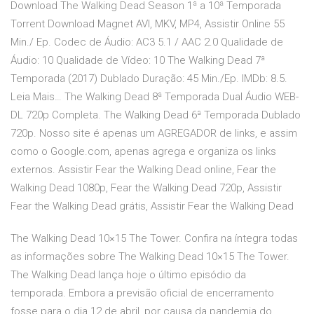
Download The Walking Dead Season 1ª a 10ª Temporada
Torrent Download Magnet AVI, MKV, MP4, Assistir Online 55
Min./ Ep. Codec de Áudio: AC3 5.1 / AAC 2.0 Qualidade de
Áudio: 10 Qualidade de Vídeo: 10 The Walking Dead 7ª
Temporada (2017) Dublado Duração: 45 Min./Ep. IMDb: 8.5.
Leia Mais… The Walking Dead 8ª Temporada Dual Áudio WEB-
DL 720p Completa. The Walking Dead 6ª Temporada Dublado
720p. Nosso site é apenas um AGREGADOR de links, e assim
como o Google.com, apenas agrega e organiza os links
externos. Assistir Fear the Walking Dead online, Fear the
Walking Dead 1080p, Fear the Walking Dead 720p, Assistir
Fear the Walking Dead grátis, Assistir Fear the Walking Dead
The Walking Dead 10×15 The Tower. Confira na íntegra todas
as informações sobre The Walking Dead 10×15 The Tower.
The Walking Dead lança hoje o último episódio da
temporada. Embora a previsão oficial de encerramento
fosse para o dia 12 de abril, por causa da pandemia do