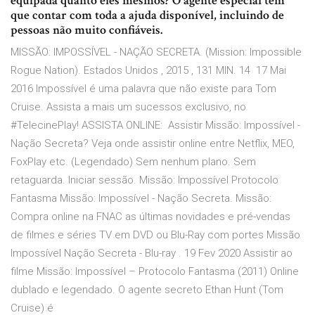
equipada quanto eles mesmos? O agente especial tem
que contar com toda a ajuda disponível, incluindo de
pessoas não muito confiáveis.
MISSÃO: IMPOSSÍVEL - NAÇÃO SECRETA. (Mission: Impossible
Rogue Nation). Estados Unidos , 2015 , 131 MIN. 14 17 Mai
2016 Impossível é uma palavra que não existe para Tom
Cruise. Assista a mais um sucessos exclusivo, no
#TelecinePlay! ASSISTA ONLINE: Assistir Missão: Impossível -
Nação Secreta? Veja onde assistir online entre Netflix, MEO,
FoxPlay etc. (Legendado) Sem nenhum plano. Sem
retaguarda. Iniciar sessão. Missão: Impossível Protocolo
Fantasma Missão: Impossível - Nação Secreta. Missão:
Compra online na FNAC as últimas novidades e pré-vendas
de filmes e séries TV em DVD ou Blu-Ray com portes Missão
Impossível Nação Secreta - Blu-ray . 19 Fev 2020 Assistir ao
filme Missão: Impossível – Protocolo Fantasma (2011) Online
dublado e legendado. O agente secreto Ethan Hunt (Tom
Cruise) é