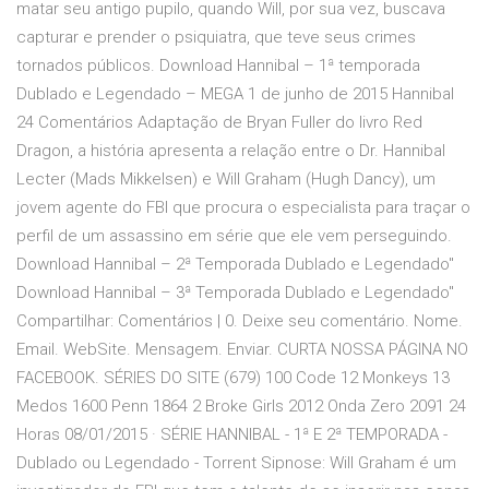
matar seu antigo pupilo, quando Will, por sua vez, buscava
capturar e prender o psiquiatra, que teve seus crimes
tornados públicos. Download Hannibal – 1ª temporada
Dublado e Legendado – MEGA 1 de junho de 2015 Hannibal
24 Comentários Adaptação de Bryan Fuller do livro Red
Dragon, a história apresenta a relação entre o Dr. Hannibal
Lecter (Mads Mikkelsen) e Will Graham (Hugh Dancy), um
jovem agente do FBI que procura o especialista para traçar o
perfil de um assassino em série que ele vem perseguindo.
Download Hannibal – 2ª Temporada Dublado e Legendado"
Download Hannibal – 3ª Temporada Dublado e Legendado"
Compartilhar: Comentários | 0. Deixe seu comentário. Nome.
Email. WebSite. Mensagem. Enviar. CURTA NOSSA PÁGINA NO
FACEBOOK. SÉRIES DO SITE (679) 100 Code 12 Monkeys 13
Medos 1600 Penn 1864 2 Broke Girls 2012 Onda Zero 2091 24
Horas 08/01/2015 · SÉRIE HANNIBAL - 1ª E 2ª TEMPORADA -
Dublado ou Legendado - Torrent Sipnose: Will Graham é um