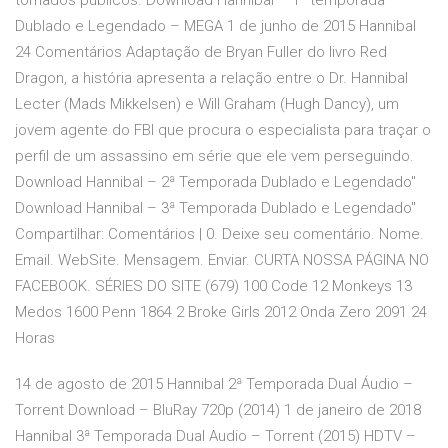
tornados públicos. Download Hannibal – 1ª temporada
Dublado e Legendado – MEGA 1 de junho de 2015 Hannibal
24 Comentários Adaptação de Bryan Fuller do livro Red
Dragon, a história apresenta a relação entre o Dr. Hannibal
Lecter (Mads Mikkelsen) e Will Graham (Hugh Dancy), um
jovem agente do FBI que procura o especialista para traçar o
perfil de um assassino em série que ele vem perseguindo.
Download Hannibal – 2ª Temporada Dublado e Legendado"
Download Hannibal – 3ª Temporada Dublado e Legendado"
Compartilhar: Comentários | 0. Deixe seu comentário. Nome.
Email. WebSite. Mensagem. Enviar. CURTA NOSSA PÁGINA NO
FACEBOOK. SÉRIES DO SITE (679) 100 Code 12 Monkeys 13
Medos 1600 Penn 1864 2 Broke Girls 2012 Onda Zero 2091 24
Horas
14 de agosto de 2015 Hannibal 2ª Temporada Dual Áudio –
Torrent Download – BluRay 720p (2014) 1 de janeiro de 2018
Hannibal 3ª Temporada Dual Audio – Torrent (2015) HDTV –