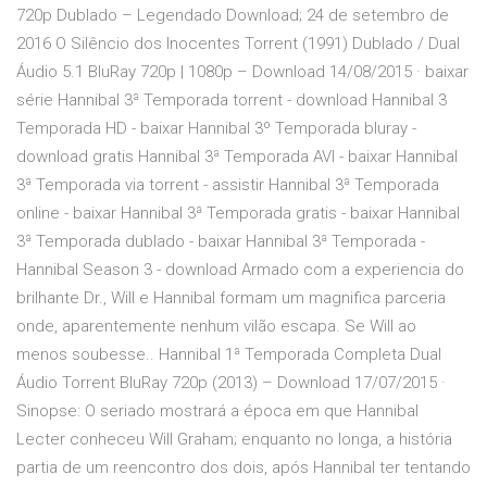
720p Dublado – Legendado Download; 24 de setembro de
2016 O Silêncio dos Inocentes Torrent (1991) Dublado / Dual
Áudio 5.1 BluRay 720p | 1080p – Download 14/08/2015 · baixar
série Hannibal 3ª Temporada torrent - download Hannibal 3
Temporada HD - baixar Hannibal 3º Temporada bluray -
download gratis Hannibal 3ª Temporada AVI - baixar Hannibal
3ª Temporada via torrent - assistir Hannibal 3ª Temporada
online - baixar Hannibal 3ª Temporada gratis - baixar Hannibal
3ª Temporada dublado - baixar Hannibal 3ª Temporada -
Hannibal Season 3 - download Armado com a experiencia do
brilhante Dr., Will e Hannibal formam um magnifica parceria
onde, aparentemente nenhum vilão escapa. Se Will ao
menos soubesse.. Hannibal 1ª Temporada Completa Dual
Áudio Torrent BluRay 720p (2013) – Download 17/07/2015 ·
Sinopse: O seriado mostrará a época em que Hannibal
Lecter conheceu Will Graham; enquanto no longa, a história
partia de um reencontro dos dois, após Hannibal ter tentando