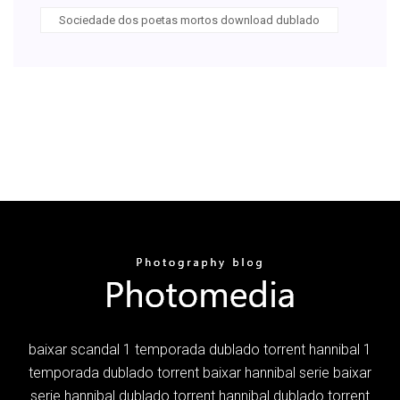
Sociedade dos poetas mortos download dublado
baixar scandal 1 temporada dublado torrent hannibal 1
temporada dublado torrent baixar hannibal serie baixar
serie hannibal dublado torrent hannibal dublado torrent