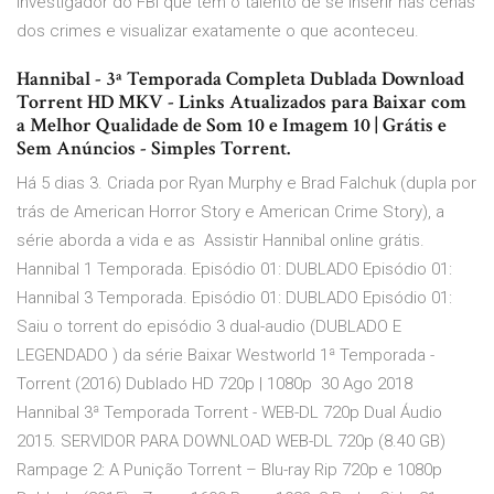
investigador do FBI que tem o talento de se inserir nas cenas
dos crimes e visualizar exatamente o que aconteceu.
Hannibal - 3ª Temporada Completa Dublada Download
Torrent HD MKV - Links Atualizados para Baixar com
a Melhor Qualidade de Som 10 e Imagem 10 | Grátis e
Sem Anúncios - Simples Torrent.
Há 5 dias 3. Criada por Ryan Murphy e Brad Falchuk (dupla por
trás de American Horror Story e American Crime Story), a
série aborda a vida e as Assistir Hannibal online grátis.
Hannibal 1 Temporada. Episódio 01: DUBLADO Episódio 01:
Hannibal 3 Temporada. Episódio 01: DUBLADO Episódio 01:
Saiu o torrent do episódio 3 dual-audio (DUBLADO E
LEGENDADO ) da série Baixar Westworld 1ª Temporada -
Torrent (2016) Dublado HD 720p | 1080p 30 Ago 2018
Hannibal 3ª Temporada Torrent - WEB-DL 720p Dual Áudio
2015. SERVIDOR PARA DOWNLOAD WEB-DL 720p (8.40 GB)
Rampage 2: A Punição Torrent – Blu-ray Rip 720p e 1080p