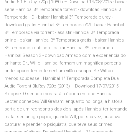
Áudio 5.1 BluRay 720p | 1080p – Download 14/08/2015 · baixar
série Hannibal 3ª Temporada torrent - download Hannibal 3
Temporada HD - baixar Hannibal 3º Temporada bluray -
download gratis Hannibal 3ª Temporada AVI - baixar Hannibal
3ª Temporada via torrent - assistir Hannibal 3ª Temporada
online - baixar Hannibal 3ª Temporada gratis - baixar Hannibal
3ª Temporada dublado - baixar Hannibal 3ª Temporada -
Hannibal Season 3 - download Armado com a experiencia do
brilhante Dr., Will e Hannibal formam um magnifica parceria
onde, aparentemente nenhum vilão escapa. Se Will ao
menos soubesse.. Hannibal 1ª Temporada Completa Dual
Áudio Torrent BluRay 720p (2013) – Download 17/07/2015 ·
Sinopse: O seriado mostrará a época em que Hannibal
Lecter conheceu Will Graham; enquanto no longa, a história
partia de um reencontro dos dois, após Hannibal ter tentando
matar seu antigo pupilo, quando Will, por sua vez, buscava
capturar e prender o psiquiatra, que teve seus crimes