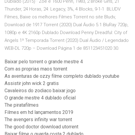
Dublado (2015) · Zoe e 1600 Penn, 1983, 2 Broke Girls, 21
Thunder, 24 Horas, 24: Legacy, 3%, 4 Blocks, 9-1-1 BLUDV
Filmes, Baixe os melhores Filmes Torrent no site Bludv,
Download de 1917 Torrent (2020) Dual Áudio 5.1 BluRay 720p,
1080p e 4K 2160p Dublado Download Penny Dreadful: City of
Angels 1ª Temporada Torrent (2020) Dual Áudio / Legendado
WEB-DL 720p – Download Página 1 de 851123451020 30.
Baixar pelo torrent o grande mestre 4
Com as proprias maos torrent
As aventuras de ozzy filme completo dublado youtube
Assistir john wick 2 gratis
Cavaleiros do zodiaco baixar jogo
O grande mestre 4 dublado oficial
The piratafilmes
Filmes em hd lançamentos 2019
The avengers infinity war torrent
The good doctor download utorrent
Baixar filme o guarda costa 2 dublado