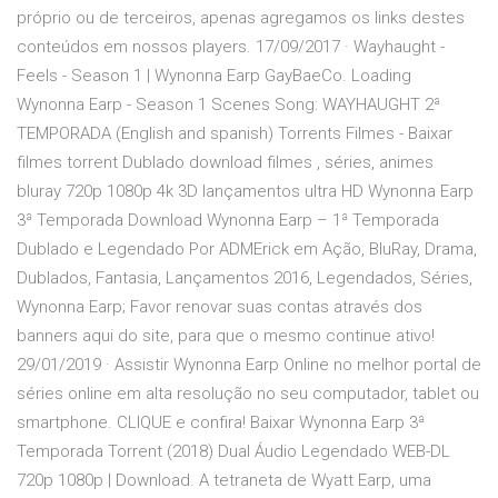
próprio ou de terceiros, apenas agregamos os links destes
conteúdos em nossos players. 17/09/2017 · Wayhaught -
Feels - Season 1 | Wynonna Earp GayBaeCo. Loading
Wynonna Earp - Season 1 Scenes Song: WAYHAUGHT 2ª
TEMPORADA (English and spanish) Torrents Filmes - Baixar
filmes torrent Dublado download filmes , séries, animes
bluray 720p 1080p 4k 3D lançamentos ultra HD Wynonna Earp
3ª Temporada Download Wynonna Earp – 1ª Temporada
Dublado e Legendado Por ADMErick em Ação, BluRay, Drama,
Dublados, Fantasia, Lançamentos 2016, Legendados, Séries,
Wynonna Earp; Favor renovar suas contas através dos
banners aqui do site, para que o mesmo continue ativo!
29/01/2019 · Assistir Wynonna Earp Online no melhor portal de
séries online em alta resolução no seu computador, tablet ou
smartphone. CLIQUE e confira! Baixar Wynonna Earp 3ª
Temporada Torrent (2018) Dual Áudio Legendado WEB-DL
720p 1080p | Download. A tetraneta de Wyatt Earp, uma