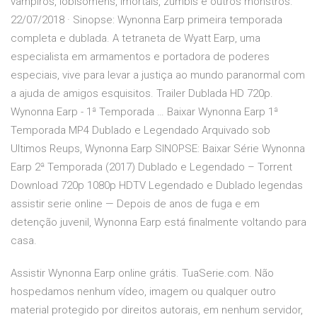
vampiros, lobisomens, imortais, zumbis e outros monstros.
22/07/2018 · Sinopse: Wynonna Earp primeira temporada
completa e dublada. A tetraneta de Wyatt Earp, uma
especialista em armamentos e portadora de poderes
especiais, vive para levar a justiça ao mundo paranormal com
a ajuda de amigos esquisitos. Trailer Dublada HD 720p.
Wynonna Earp - 1ª Temporada … Baixar Wynonna Earp 1ª
Temporada MP4 Dublado e Legendado Arquivado sob
Ultimos Reups, Wynonna Earp SINOPSE: Baixar Série Wynonna
Earp 2ª Temporada (2017) Dublado e Legendado – Torrent
Download 720p 1080p HDTV Legendado e Dublado legendas
assistir serie online — Depois de anos de fuga e em
detenção juvenil, Wynonna Earp está finalmente voltando para
casa.
Assistir Wynonna Earp online grátis. TuaSerie.com. Não
hospedamos nenhum vídeo, imagem ou qualquer outro
material protegido por direitos autorais, em nenhum servidor,