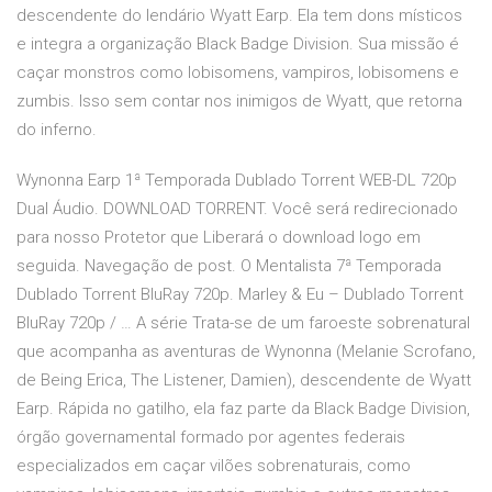
descendente do lendário Wyatt Earp. Ela tem dons místicos
e integra a organização Black Badge Division. Sua missão é
caçar monstros como lobisomens, vampiros, lobisomens e
zumbis. Isso sem contar nos inimigos de Wyatt, que retorna
do inferno.
Wynonna Earp 1ª Temporada Dublado Torrent WEB-DL 720p
Dual Áudio. DOWNLOAD TORRENT. Você será redirecionado
para nosso Protetor que Liberará o download logo em
seguida. Navegação de post. O Mentalista 7ª Temporada
Dublado Torrent BluRay 720p. Marley & Eu – Dublado Torrent
BluRay 720p / … A série Trata-se de um faroeste sobrenatural
que acompanha as aventuras de Wynonna (Melanie Scrofano,
de Being Erica, The Listener, Damien), descendente de Wyatt
Earp. Rápida no gatilho, ela faz parte da Black Badge Division,
órgão governamental formado por agentes federais
especializados em caçar vilões sobrenaturais, como